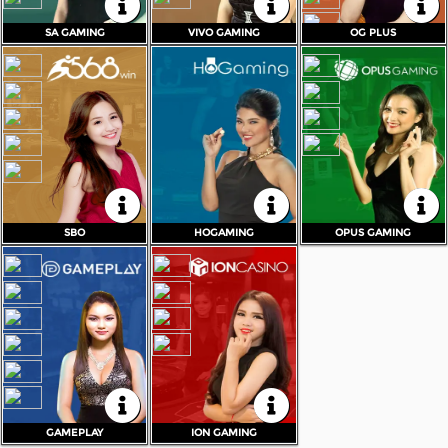
KEMBALI
KEMBALI
KEMBALI
SA GAMING
VIVO GAMING
OG PLUS
SA GAMING
VIVO GAMING
OG PLUS
Meja
Min
Max
Meja
Min
Max
Meja
Min
Max
Baccarat
10Rb
5Jt
Roulette
1Rb
5Jt
Baccarat
1Rb
20Jt
Roulette
1Rb
25Jt
Baccarat
10Rb
7,5Jt
Roulette
1Rb
20Jt
Sic Bo
1Rb
25Jt
Dragon Tiger
10Rb
7,5Jt
Sicbo
1Rb
20Jt
Dragon Tiger
10Rb
10Jt
Blackjack
25Rb
2,5Jt
Dragon Tiger
1Rb
20Jt
Special Games
1Rb
2Jt
Sicbo
1Rb
5Jt
DAFTAR
MASUK
DAFTAR
MASUK
DAFTAR
MASUK
KEMBALI
KEMBALI
KEMBALI
SBO
HOGAMING
OPUS GAMING
SBO
HOGAMING
OPUS GAMING
Meja
Min
Max
Meja
Min
Max
Baccarat
5Rb
30Jt
Baccarat
5Rb
30Jt
Sicbo
500
250Rb
Roulette
1Rb
125Jt
Roulette
1Rb
300Rb
Sicbo
1Rb
125Jt
Dragon Tiger
5Rb
1,9Jt
Dragon Tiger
5Rb
30Jt
Special Games
500
1,9Jt
DAFTAR
MASUK
DAFTAR
MASUK
KEMBALI
KEMBALI
GAMEPLAY
ION GAMING
GAMEPLAY
ION GAMING