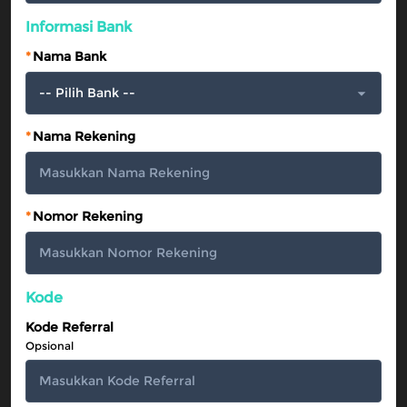
Informasi Bank
*
Nama Bank
*
Nama Rekening
*
Nomor Rekening
Kode
Kode Referral
Opsional