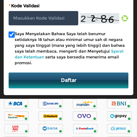
*
Kode Validasi
Saya Menyatakan Bahwa Saya telah berumur
setidaknya 18 tahun atau minimal umur sah di negara
yang saya tinggal (mana yang lebih tinggi) dan bahwa
saya telah membaca, mengerti dan Menyetujui
Syarat
dan Ketentuan
serta saya bersedia menerima email
promosi.
Daftar